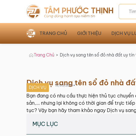
TRANG CHỦ
GIỚI THIỆU
DỊCH VỤ L
Trang Chủ
>
Dịch vụ sang tên sổ đỏ nhà đất uy tín
Dịch vụ sang tên sổ đỏ nhà đấ
•
15/03/2025
DỊCH VỤ
Bạn đang có nhu cầu thực hiện thủ tục chuyển 
sản,... nhưng lại không có thời gian để trực tiế
tục? Vậy bạn hãy tham khảo ngay Dịch vụ sang 
MỤC LỤC