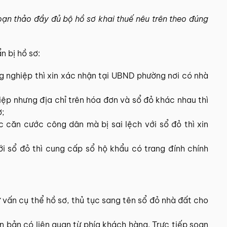
ạn thảo đầy đủ bộ hồ sơ khai thuế nêu trên theo đúng
n bị hồ sơ:
g nghiệp thì xin xác nhận tại UBND phường nơi có nhà
ệp nhưng địa chỉ trên hóa đơn và sổ đỏ khác nhau thì
ơ;
 căn cước công dân mà bị sai lệch với sổ đỏ thì xin
với sổ đỏ thì cung cấp sổ hộ khẩu có trang đính chính
ư vấn cụ thể hồ sơ, thủ tục sang tên sổ đỏ nhà đất cho
n bản có liên quan từ phía khách hàng. Trực tiếp soạn