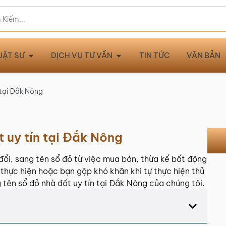
UẬT SƯ
DỊCH VỤ TƯ VẤN
TIN TỨC
VĂN BẢN
 tại Đắk Nông
t uy tín tại Đắk Nông
đổi, sang tên sổ đỏ từ việc mua bán, thừa kế bất động
p thực hiện hoặc bạn gặp khó khăn khi tự thực hiện thủ
tên sổ đỏ nhà đất uy tín tại Đắk Nông của chúng tôi.