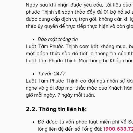
Ngay sau khi nhận được yêu cầu, tài liệu củ
phước Thịnh sẽ soạn thảo đầy đủ 01 bộ hồ sơ 
được cung cấp dịch vụ trọn gói, không cần đi l
theo ủy quyền để trực tiếp thực hiện và bàn gi
Bảo mật thông tin
Luật Tâm Phước Thịnh cam kết không mua, bán
một cách thức nào đó tiết lộ thông tin của Kh
Luật Tâm Phước Thịnh. Mọi thông tin Khách hà
Tư vấn 24/7
Luật Tâm Phước Thịnh có đội ngũ nhân sự dày
nghe và giải đáp mọi thắc mắc của Khách hàn
giờ mỗi ngày, 7 ngày mỗi tuần.
2.2. Thông tin liên hệ:
Để được tư vấn pháp luật miễn phí về S
lòng liên đệ đến số Tổng đài:
1900.633.7