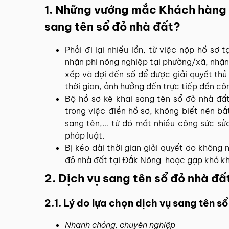
1. Những vướng mắc Khách hàng t
sang tên sổ đỏ nhà đất?
Phải đi lại nhiều lần, từ việc nộp hồ sơ 
nhận phi nông nghiệp tại phường/xã, nhận 
xếp và đợi đến số để được giải quyết thủ
thời gian, ảnh hưởng đến trực tiếp đến c
Bộ hồ sơ kê khai sang tên sổ đỏ nhà đất
trong việc điền hồ sơ, không biết nên bắt
sang tên,… từ đó mất nhiều công sức sửa
pháp luật.
Bị kéo dài thời gian giải quyết do không 
đỏ nhà đất tại Đắk Nông hoặc gặp khó khă
2. Dịch vụ sang tên sổ đỏ nhà đấ
2.1. Lý do lựa chọn dịch vụ sang tên 
Nhanh chóng, chuyên nghiệp