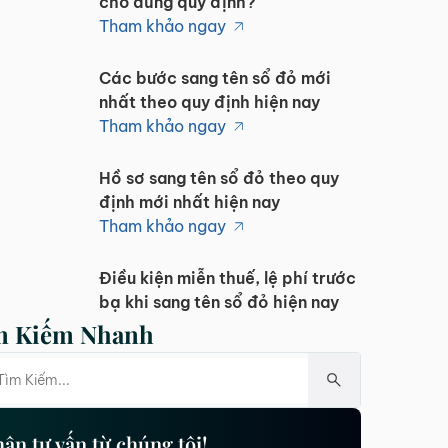
cho đúng quy định?
Tham khảo ngay
Các bước sang tên sổ đỏ mới
nhất theo quy định hiện nay
Tham khảo ngay
Hồ sơ sang tên sổ đỏ theo quy
định mới nhất hiện nay
Tham khảo ngay
Điều kiện miễn thuế, lệ phí trước
bạ khi sang tên sổ đỏ hiện nay
Tham khảo ngay
m Kiếm Nhanh
Các trường hợp miễn lệ phí
trước bạ khi sang tên sổ đỏ hiện
nay
Tham khảo ngay
ận tư vấn từ chúng tôi!