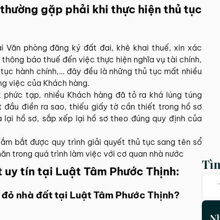
hường gặp phải khi thực hiện thủ tục
tại Văn phòng đăng ký đất đai, khê khai thuế, xin xác
thông báo thuế đến việc thực hiện nghĩa vụ tài chính,
 tục hành chính,… đây đều là những thủ tục mất nhiều
ông việc của Khách hàng.
 phức tạp, nhiều Khách hàng đã tỏ ra khá lúng túng
 đầu điền ra sao, thiếu giấy tờ cần thiết trong hồ sơ
 lại hồ sơ, sắp xếp lại hồ sơ theo đúng quy định của
nắm bắt được quy trình giải quyết thủ tục sang tên sổ
n trong quá trình làm việc với cơ quan nhà nước
Tì
t uy tín tại Luật Tâm Phước Thịnh:
sổ đỏ nhà đất tại Luật Tâm Phước Thịnh?
Nh