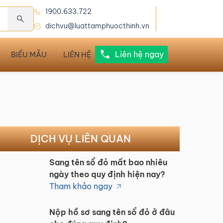
1900.633.722
dichvu@luattamphuocthinh.vn
Liên hệ ngay
BIỂU MẪU
LIÊN HỆ
DỊCH VỤ LIÊN QUAN
Sang tên sổ đỏ mất bao nhiêu
ngày theo quy định hiện nay?
Tham khảo ngay
Nộp hồ sơ sang tên sổ đỏ ở đâu