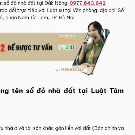
tên sổ đỏ nhà đất tại Đắk Nông:
0977.843.642
o đổi trực tiếp với Luật sư tại Văn phòng, địa chỉ: Số
ì, quận Nam Từ Liêm, TP. Hà Nội.
sang tên sổ đỏ nhà đất tại Luật Tâm
 nhà ở và tài sản khác gắn liền với đất (Bản chính và