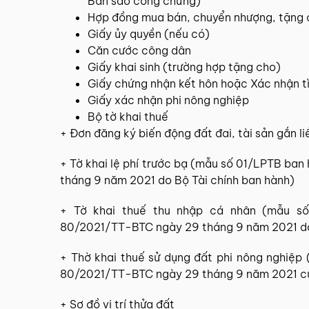
Bản sao công chứng)
Hợp đồng mua bán, chuyển nhượng, tặng 
Giấy ủy quyền (nếu có)
Căn cước công dân
Giấy khai sinh (trường hợp tặng cho)
Giấy chứng nhận kết hôn hoặc Xác nhận t
Giấy xác nhận phi nông nghiệp
Bộ tờ khai thuế
+ Đơn đăng ký biến động đất đai, tài sản gắn li
+ Tờ khai lệ phí trước bạ (mẫu số 01/LPTB b
tháng 9 năm 2021 do Bộ Tài chính ban hành)
+ Tờ khai thuế thu nhập cá nhân (mẫu 
80/2021/TT-BTC ngày 29 tháng 9 năm 2021 do
+ Thờ khai thuế sử dụng đất phi nông nghiệ
80/2021/TT-BTC ngày 29 tháng 9 năm 2021 củ
+ Sơ đồ vị trí thửa đất