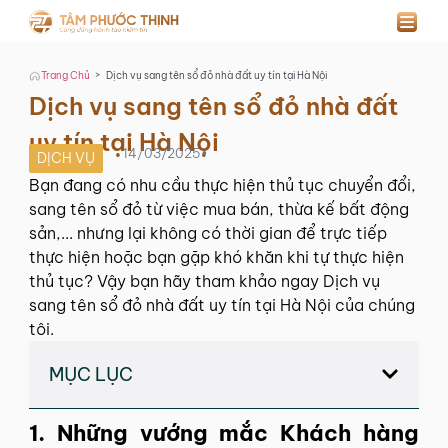
>
Trang Chủ
Dịch vụ sang tên sổ đỏ nhà đất uy tín tại Hà Nội
Dịch vụ sang tên sổ đỏ nhà đất
uy tín tại Hà Nội
14/03/2025
•
DỊCH VỤ
Bạn đang có nhu cầu thực hiện thủ tục chuyển đổi,
sang tên sổ đỏ từ việc mua bán, thừa kế bất động
sản,... nhưng lại không có thời gian để trực tiếp
thực hiện hoặc bạn gặp khó khăn khi tự thực hiện
thủ tục? Vậy bạn hãy tham khảo ngay Dịch vụ
sang tên sổ đỏ nhà đất uy tín tại Hà Nội của chúng
tôi.
MỤC LỤC
1. Những vướng mắc Khách hàng