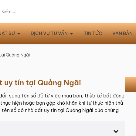
UẬT SƯ
DỊCH VỤ TƯ VẤN
TIN TỨC
VĂN BẢN
 tại Quảng Ngãi
t uy tín tại Quảng Ngãi
đổi, sang tên sổ đỏ từ việc mua bán, thừa kế bất động
p thực hiện hoặc bạn gặp khó khăn khi tự thực hiện thủ
tên sổ đỏ nhà đất uy tín tại Quảng Ngãi của chúng