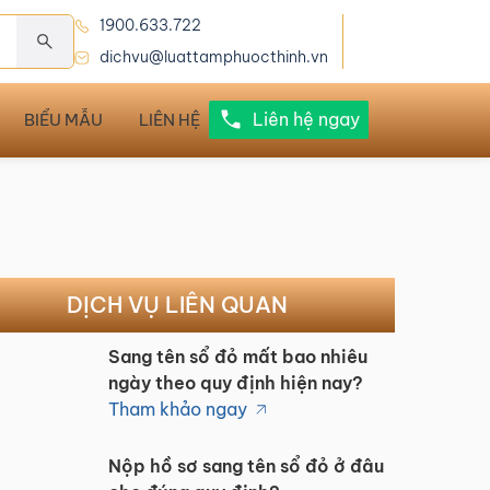
1900.633.722
dichvu@luattamphuocthinh.vn
Liên hệ ngay
BIỂU MẪU
LIÊN HỆ
DỊCH VỤ LIÊN QUAN
Sang tên sổ đỏ mất bao nhiêu
ngày theo quy định hiện nay?
Tham khảo ngay
Nộp hồ sơ sang tên sổ đỏ ở đâu