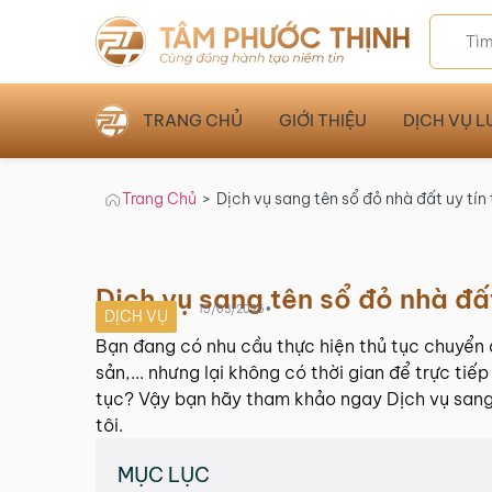
TRANG CHỦ
GIỚI THIỆU
DỊCH VỤ L
Trang Chủ
>
Dịch vụ sang tên sổ đỏ nhà đất uy tín
Dịch vụ sang tên sổ đỏ nhà đấ
•
15/03/2025
DỊCH VỤ
Bạn đang có nhu cầu thực hiện thủ tục chuyển 
sản,... nhưng lại không có thời gian để trực tiế
tục? Vậy bạn hãy tham khảo ngay Dịch vụ sang 
tôi.
MỤC LỤC