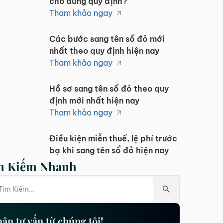
cho đúng quy định?
Tham khảo ngay
Các bước sang tên sổ đỏ mới
nhất theo quy định hiện nay
Tham khảo ngay
Hồ sơ sang tên sổ đỏ theo quy
định mới nhất hiện nay
Tham khảo ngay
Điều kiện miễn thuế, lệ phí trước
bạ khi sang tên sổ đỏ hiện nay
Tham khảo ngay
m Kiếm Nhanh
Các trường hợp miễn lệ phí
trước bạ khi sang tên sổ đỏ hiện
nay
Tham khảo ngay
ận tư vấn từ chúng tôi!