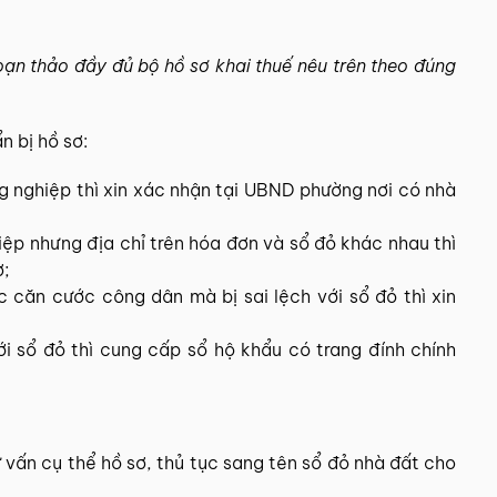
ạn thảo đầy đủ bộ hồ sơ khai thuế nêu trên theo đúng
n bị hồ sơ:
g nghiệp thì xin xác nhận tại UBND phường nơi có nhà
ệp nhưng địa chỉ trên hóa đơn và sổ đỏ khác nhau thì
ơ;
 căn cước công dân mà bị sai lệch với sổ đỏ thì xin
với sổ đỏ thì cung cấp sổ hộ khẩu có trang đính chính
ư vấn cụ thể hồ sơ, thủ tục sang tên sổ đỏ nhà đất cho