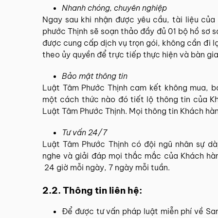
Nhanh chóng, chuyên nghiệp
Ngay sau khi nhận được yêu cầu, tài liệu củ
phước Thịnh sẽ soạn thảo đầy đủ 01 bộ hồ sơ s
được cung cấp dịch vụ trọn gói, không cần đi l
theo ủy quyền để trực tiếp thực hiện và bàn gi
Bảo mật thông tin
Luật Tâm Phước Thịnh cam kết không mua, bán
một cách thức nào đó tiết lộ thông tin của Kh
Luật Tâm Phước Thịnh. Mọi thông tin Khách hà
Tư vấn 24/7
Luật Tâm Phước Thịnh có đội ngũ nhân sự dày
nghe và giải đáp mọi thắc mắc của Khách hàn
24 giờ mỗi ngày, 7 ngày mỗi tuần.
2.2. Thông tin liên hệ:
Để được tư vấn pháp luật miễn phí về Sa