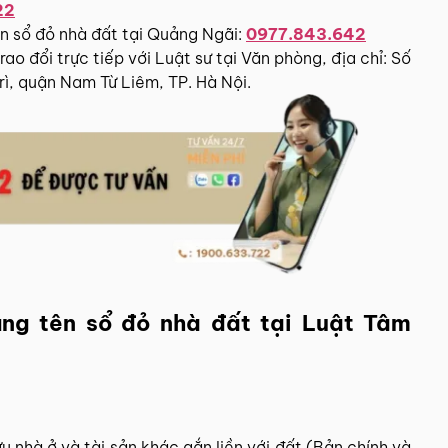
22
tên sổ đỏ nhà đất tại Quảng Ngãi:
0977.843.642
o đổi trực tiếp với Luật sư tại Văn phòng, địa chỉ: Số
ì, quận Nam Từ Liêm, TP. Hà Nội.
sang tên sổ đỏ nhà đất tại Luật Tâm
 nhà ở và tài sản khác gắn liền với đất (Bản chính và