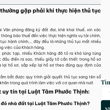
hường gặp phải khi thực hiện thủ tục
tại Văn phòng đăng ký đất đai, khê khai thuế, xin xác
thông báo thuế đến việc thực hiện nghĩa vụ tài chính,
 tục hành chính,… đây đều là những thủ tục mất nhiều
ông việc của Khách hàng.
 phức tạp, nhiều Khách hàng đã tỏ ra khá lúng túng
 đầu điền ra sao, thiếu giấy tờ cần thiết trong hồ sơ
 lại hồ sơ, sắp xếp lại hồ sơ theo đúng quy định của
nắm bắt được quy trình giải quyết thủ tục sang tên sổ
Tì
hăn trong quá trình làm việc với cơ quan nhà nướ
t uy tín tại Luật Tâm Phước Thịnh:
sổ đỏ nhà đất tại Luật Tâm Phước Thịnh?
Nh