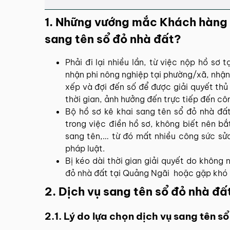
1. Những vướng mắc Khách hàng t
sang tên sổ đỏ nhà đất?
Phải đi lại nhiều lần, từ việc nộp hồ sơ 
nhận phi nông nghiệp tại phường/xã, nhận 
xếp và đợi đến số để được giải quyết thủ
thời gian, ảnh hưởng đến trực tiếp đến c
Bộ hồ sơ kê khai sang tên sổ đỏ nhà đất
trong việc điền hồ sơ, không biết nên bắt
sang tên,… từ đó mất nhiều công sức sửa
pháp luật.
Bị kéo dài thời gian giải quyết do không 
đỏ nhà đất tại Quảng Ngãi hoặc gặp khó k
2. Dịch vụ sang tên sổ đỏ nhà đấ
2.1. Lý do lựa chọn dịch vụ sang tên 