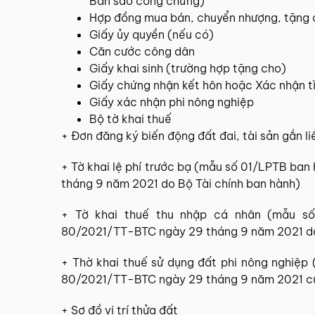
Bản sao công chứng)
Hợp đồng mua bán, chuyển nhượng, tặng 
Giấy ủy quyền (nếu có)
Căn cước công dân
Giấy khai sinh (trường hợp tặng cho)
Giấy chứng nhận kết hôn hoặc Xác nhận t
Giấy xác nhận phi nông nghiệp
Bộ tờ khai thuế
+ Đơn đăng ký biến động đất đai, tài sản gắn li
+ Tờ khai lệ phí trước bạ (mẫu số 01/LPTB b
tháng 9 năm 2021 do Bộ Tài chính ban hành)
+ Tờ khai thuế thu nhập cá nhân (mẫu 
80/2021/TT-BTC ngày 29 tháng 9 năm 2021 do
+ Thờ khai thuế sử dụng đất phi nông nghiệ
80/2021/TT-BTC ngày 29 tháng 9 năm 2021 củ
+ Sơ đồ vị trí thửa đất