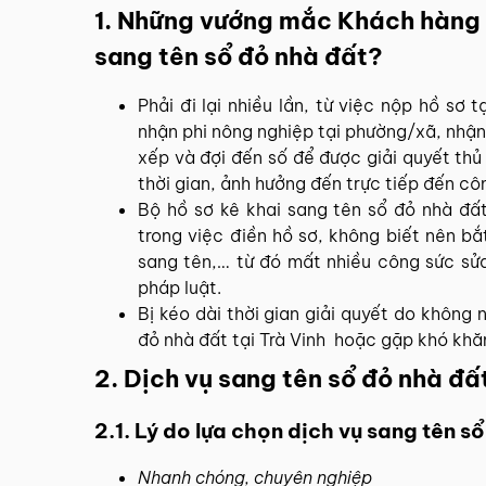
1. Những vướng mắc Khách hàng t
sang tên sổ đỏ nhà đất?
Phải đi lại nhiều lần, từ việc nộp hồ sơ 
nhận phi nông nghiệp tại phường/xã, nhận 
xếp và đợi đến số để được giải quyết thủ
thời gian, ảnh hưởng đến trực tiếp đến c
Bộ hồ sơ kê khai sang tên sổ đỏ nhà đất
trong việc điền hồ sơ, không biết nên bắt
sang tên,… từ đó mất nhiều công sức sửa
pháp luật.
Bị kéo dài thời gian giải quyết do không 
đỏ nhà đất tại Trà Vinh hoặc gặp khó khăn
2. Dịch vụ sang tên sổ đỏ nhà đấ
2.1. Lý do lựa chọn dịch vụ sang tên 
Nhanh chóng, chuyên nghiệp