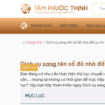
TRANG CHỦ
GIỚI THIỆU
DỊCH VỤ L
Trang Chủ
>
Dịch vụ sang tên sổ đỏ nhà đất uy tín 
Dịch vụ sang tên sổ đỏ nhà đất
•
15/03/2025
DỊCH VỤ
Bạn đang có nhu cầu thực hiện thủ tục chuyển 
sản,... nhưng lại không có thời gian để trực tiế
tục? Vậy bạn hãy tham khảo ngay Dịch vụ sang t
MỤC LỤC