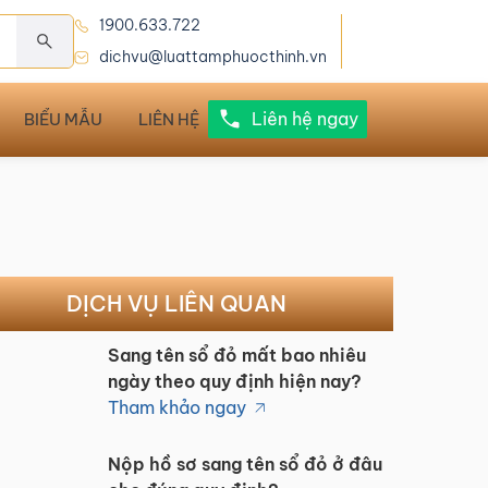
1900.633.722
dichvu@luattamphuocthinh.vn
Liên hệ ngay
BIỂU MẪU
LIÊN HỆ
DỊCH VỤ LIÊN QUAN
Sang tên sổ đỏ mất bao nhiêu
ngày theo quy định hiện nay?
Tham khảo ngay
Nộp hồ sơ sang tên sổ đỏ ở đâu