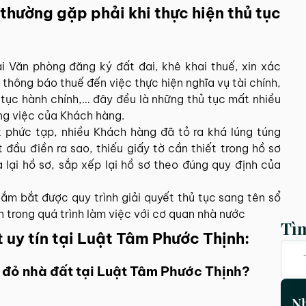
hường gặp phải khi thực hiện thủ tục
tại Văn phòng đăng ký đất đai, khê khai thuế, xin xác
thông báo thuế đến việc thực hiện nghĩa vụ tài chính,
 tục hành chính,… đây đều là những thủ tục mất nhiều
ông việc của Khách hàng.
 phức tạp, nhiều Khách hàng đã tỏ ra khá lúng túng
 đầu điền ra sao, thiếu giấy tờ cần thiết trong hồ sơ
 lại hồ sơ, sắp xếp lại hồ sơ theo đúng quy định của
nắm bắt được quy trình giải quyết thủ tục sang tên sổ
 trong quá trình làm việc với cơ quan nhà nước
Tì
t uy tín tại Luật Tâm Phước Thịnh:
sổ đỏ nhà đất tại Luật Tâm Phước Thịnh?
Nh