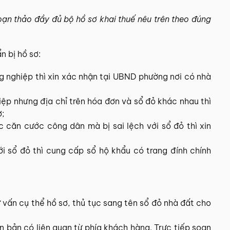
ạn thảo đầy đủ bộ hồ sơ khai thuế nêu trên theo đúng
n bị hồ sơ:
g nghiệp thì xin xác nhận tại UBND phường nơi có nhà
ệp nhưng địa chỉ trên hóa đơn và sổ đỏ khác nhau thì
ơ;
 căn cước công dân mà bị sai lệch với sổ đỏ thì xin
với sổ đỏ thì cung cấp sổ hộ khẩu có trang đính chính
ư vấn cụ thể hồ sơ, thủ tục sang tên sổ đỏ nhà đất cho
n bản có liên quan từ phía khách hàng. Trực tiếp soạn