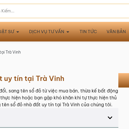
UẬT SƯ
DỊCH VỤ TƯ VẤN
TIN TỨC
VĂN BẢN
tại Trà Vinh
 uy tín tại Trà Vinh
đổi, sang tên sổ đỏ từ việc mua bán, thừa kế bất động
p thực hiện hoặc bạn gặp khó khăn khi tự thực hiện thủ
ên sổ đỏ nhà đất uy tín tại Trà Vinh của chúng tôi.