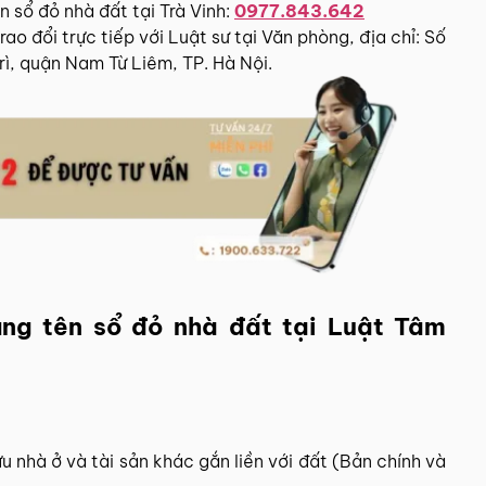
n sổ đỏ nhà đất tại Trà Vinh:
0977.843.642
o đổi trực tiếp với Luật sư tại Văn phòng, địa chỉ: Số
ì, quận Nam Từ Liêm, TP. Hà Nội.
sang tên sổ đỏ nhà đất tại Luật Tâm
 nhà ở và tài sản khác gắn liền với đất (Bản chính và