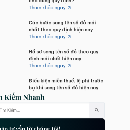
cho đúng quy định?
Tham khảo ngay
Các bước sang tên sổ đỏ mới
nhất theo quy định hiện nay
Tham khảo ngay
Hồ sơ sang tên sổ đỏ theo quy
định mới nhất hiện nay
Tham khảo ngay
Điều kiện miễn thuế, lệ phí trước
bạ khi sang tên sổ đỏ hiện nay
Tham khảo ngay
m Kiếm Nhanh
Các trường hợp miễn lệ phí
trước bạ khi sang tên sổ đỏ hiện
nay
Tham khảo ngay
ận tư vấn từ chúng tôi!