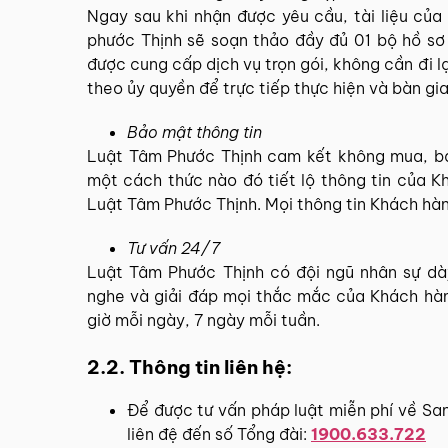
Ngay sau khi nhận được yêu cầu, tài liệu củ
phước Thịnh sẽ soạn thảo đầy đủ 01 bộ hồ sơ 
được cung cấp dịch vụ trọn gói, không cần đi l
theo ủy quyền để trực tiếp thực hiện và bàn gi
Bảo mật thông tin
Luật Tâm Phước Thịnh cam kết không mua, bán
một cách thức nào đó tiết lộ thông tin của Kh
Luật Tâm Phước Thịnh. Mọi thông tin Khách hà
Tư vấn 24/7
Luật Tâm Phước Thịnh có đội ngũ nhân sự dày
nghe và giải đáp mọi thắc mắc của Khách hàn
giờ mỗi ngày, 7 ngày mỗi tuần.
2.2. Thông tin liên hệ:
Để được tư vấn pháp luật miễn phí về San
liên đệ đến số Tổng đài:
1900.633.722