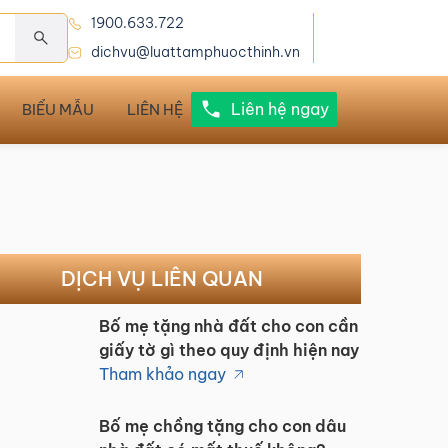
1900.633.722
dichvu@luattamphuocthinh.vn
Liên hệ ngay
BIỂU MẪU
LIÊN HỆ
DỊCH VỤ LIÊN QUAN
Bố mẹ tặng nhà đất cho con cần
giấy tờ gì theo quy định hiện nay
Tham khảo ngay
Bố mẹ chồng tặng cho con dâu