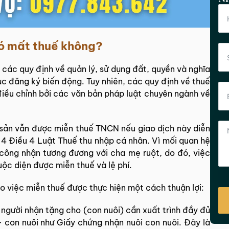
có mất thuế không?
 các quy định về quản lý, sử dụng đất, quyền và nghĩa
ục đăng ký biến động. Tuy nhiên, các quy định về thuế
điều chỉnh bởi các văn bản pháp luật chuyên ngành về
 sản vẫn được miễn thuế TNCN nếu giao dịch này diễn
n 4 Điều 4 Luật Thuế thu nhập cá nhân. Vì mối quan hệ
 công nhận tương đương với cha mẹ ruột, do đó, việc
uộc diện được miễn thuế và lệ phí.
o việc miễn thuế được thực hiện một cách thuận lợi:
 người nhận tặng cho (con nuôi) cần xuất trình đầy đủ
 con nuôi như Giấy chứng nhận nuôi con nuôi. Đây là