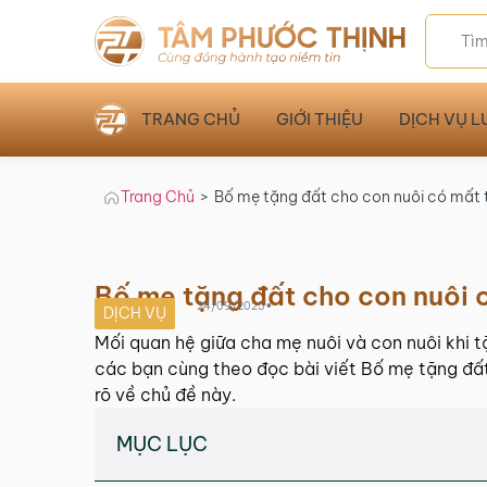
TRANG CHỦ
GIỚI THIỆU
DỊCH VỤ L
Trang Chủ
>
Bố mẹ tặng đất cho con nuôi có mất
Bố mẹ tặng đất cho con nuôi 
•
24/09/2025
DỊCH VỤ
Mối quan hệ giữa cha mẹ nuôi và con nuôi khi 
các bạn cùng theo đọc bài viết Bố mẹ tặng đấ
rõ về chủ đề này.
MỤC LỤC