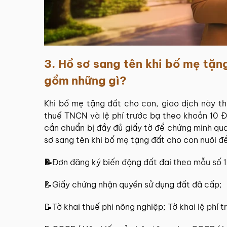
3. Hồ sơ sang tên khi bố mẹ tặn
gồm những gì?
Khi bố mẹ tặng đất cho con, giao dịch này th
thuế TNCN và lệ phí trước bạ theo khoản 10 
cần chuẩn bị đầy đủ giấy tờ để chứng minh qu
sơ sang tên khi bố mẹ tặng đất cho con nuôi đ
📝
Đơn đăng ký biến động đất đai theo mẫu số 
📝Giấy chứng nhận quyền sử dụng đất đã cấp;
📝Tờ khai thuế phi nông nghiệp; Tờ khai lệ phí 