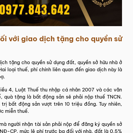
đối với giao dịch tặng cho quyền sử
dịch tặng cho quyền sử dụng đất, quyền sở hữu nhà ở
ai loại thuế, phí chính liên quan đến giao dịch này là
bạ.
Điều 4, Luật Thuế thu nhập cá nhân 2007 và các văn
ế, quà tặng là bất động sản sẽ phải nộp thuế TNCN.
trị bất động sản vượt trên 10 triệu đồng. Tuy nhiên,
ợc miễn thuế.
 mà người nhận tài sản phải nộp để đăng ký quyền sở
/NĐ-CP, mức lệ phí trước bạ đối với nhà, đất là 0,5%