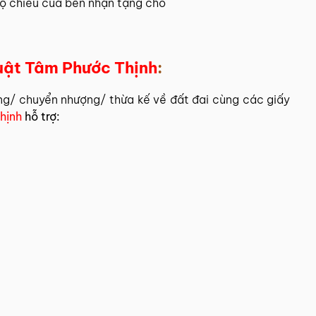
 chiếu của bên nhận tặng cho
uật Tâm Phước Thịnh
:
ng/ chuyển nhượng/ thừa kế về đất đai cùng các giấy
hịnh
hỗ trợ: