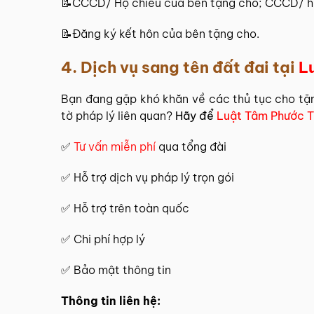
📝CCCD/ Hộ chiếu của bên tặng cho; CCCD/ hộ
📝Đăng ký kết hôn của bên tặng cho.
4. Dịch vụ sang tên đất đai tại
L
Bạn đang gặp khó khăn về các thủ tục cho tặ
tờ pháp lý liên quan?
Hãy để
Luật Tâm Phước T
✅
Tư vấn miễn phí
qua tổng đài
✅ Hỗ trợ dịch vụ pháp lý trọn gói
✅ Hỗ trợ trên toàn quốc
✅ Chi phí hợp lý
✅ Bảo mật thông tin
Thông tin liên hệ: