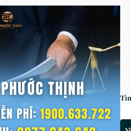
Tì
Nh