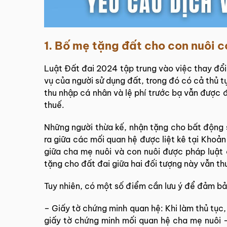
1. Bố mẹ tặng đất cho con nuôi 
Luật Đất đai 2024 tập trung vào việc thay đổi
vụ của người sử dụng đất, trong đó có cả thủ t
thu nhập cá nhân và lệ phí trước bạ vẫn được 
thuế.
Những người thừa kế, nhận tặng cho bất động
ra giữa các mối quan hệ được liệt kê tại Khoả
giữa cha mẹ nuôi và con nuôi được pháp luật
tặng cho đất đai giữa hai đối tượng này vẫn th
Tuy nhiên, có một số điểm cần lưu ý để đảm bả
– Giấy tờ chứng minh quan hệ: Khi làm thủ tục,
giấy tờ chứng minh mối quan hệ cha mẹ nuôi –