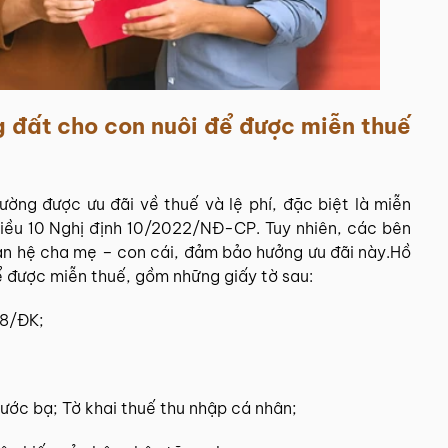
g đất cho con nuôi để được miễn thuế
ường được ưu đãi về thuế và lệ phí, đặc biệt là miễn
Điều 10 Nghị định 10/2022/NĐ-CP. Tuy nhiên, các bên
an hệ cha mẹ – con cái, đảm bảo hưởng ưu đãi này.Hồ
ể được miễn thuế, gồm những giấy tờ sau:
18/ĐK;
trước bạ; Tờ khai thuế thu nhập cá nhân;