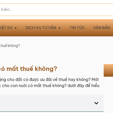
UẬT SƯ
DỊCH VỤ TƯ VẤN
TIN TỨC
VĂN BẢN
 thuế không?
có mất thuế không?
tặng cho đất có được ưu đãi về thuế hay không? Mời
t cho con nuôi có mất thuế không? dưới đây để hiểu