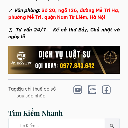
📍
Văn phòng:
Số 20, ngõ 126, đường Mễ Trì Hạ,
phường Mễ Trì, quận Nam Từ Liêm, Hà Nội
⏰
Tư vấn 24/7 – Kể cả thứ Bảy, Chủ nhật và
ngày lễ
Tags:
địa chỉ thuế cơ sở
sau sáp nhập
Tìm Kiếm Nhanh