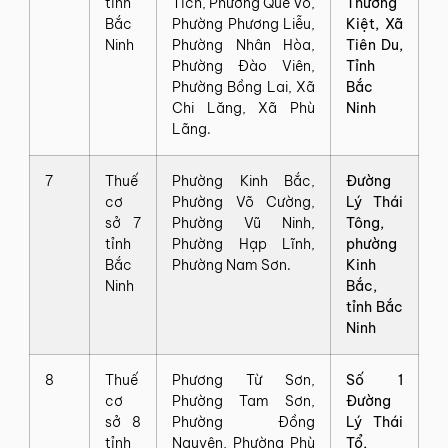
tỉnh
Tích, Phương Quế Võ,
Thường
Bắc
Phường Phương Liễu,
Kiệt, Xã
Ninh
Phường Nhân Hòa,
Tiên Du,
Phường Đào Viên,
Tỉnh
Phường Bồng Lai, Xã
Bắc
Chi Lăng, Xã Phù
Ninh
Lãng.
7
Thuế
Phường Kinh Bắc,
Đường
cơ
Phường Võ Cường,
Lý Thái
sở 7
Phường Vũ Ninh,
Tông,
tỉnh
Phường Hạp Lĩnh,
phường
Bắc
Phường Nam Sơn.
Kinh
Ninh
Bắc,
tỉnh Bắc
Ninh
8
Thuế
Phương Từ Sơn,
Số 1
cơ
Phường Tam Sơn,
Đường
sở 8
Phường Đồng
Lý Thái
tỉnh
Nguyên, Phường Phù
Tổ,