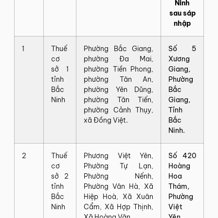
Ninh
sau sáp
nhập
1
Thuế
Phường Bắc Giang,
Số 5
cơ
phường Đa Mai,
Xương
sở 1
phường Tiền Phong,
Giang,
tỉnh
phường Tân An,
Phường
Bắc
phường Yên Dũng,
Bắc
Ninh
phường Tân Tiến,
Giang,
phường Cảnh Thụy,
Tỉnh
xã Đồng Việt.
Bắc
Ninh.
2
Thuế
Phương Việt Yên,
Số 420
cơ
Phường Tự Lạn,
Hoàng
sở 2
Phường Nếnh,
Hoa
tỉnh
Phường Vân Hà, Xã
Thám,
Bắc
Hiệp Hoà, Xã Xuân
Phường
Ninh
Cẩm, Xã Hợp Thịnh,
Việt
Xã Hoàng Vân.
Yên,