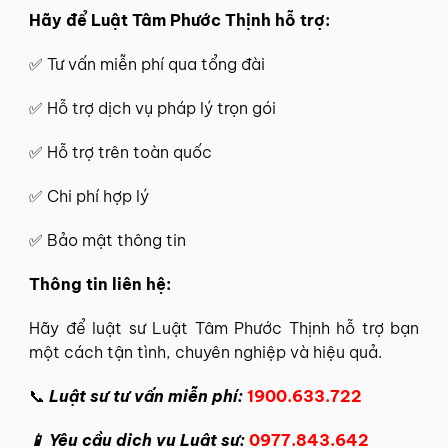
Hãy để
Luật Tâm Phước Thịnh
hỗ trợ:
✅
Tư vấn miễn phí
qua tổng đài
✅ Hỗ trợ dịch vụ pháp lý trọn gói
✅ Hỗ trợ trên toàn quốc
✅ Chi phí hợp lý
✅ Bảo mật thông tin
Thông tin
liên hệ
:
Hãy để
luật sư Luật Tâm Phước Thịnh
hỗ trợ bạn
một cách tận tình, chuyên nghiệp và hiệu quả.
📞
Luật sư tư vấn miễn phí:
1900.633.722
📱 Yêu cầu dịch vụ Luật sư:
0977.843.642