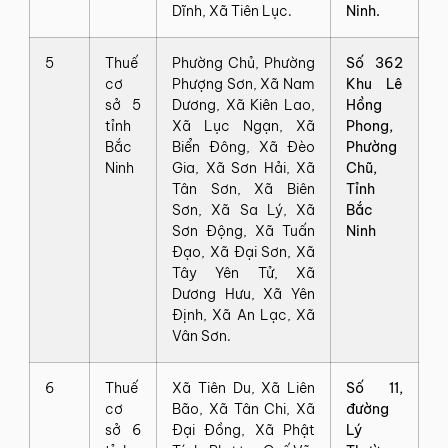
Dĩnh, Xã Tiên Lục.
Ninh.
5
Thuế
Phường Chủ, Phường
Số 362
cơ
Phượng Sơn, Xã Nam
Khu Lê
sở 5
Dương, Xã Kiên Lao,
Hồng
tỉnh
Xã Lục Ngạn, Xã
Phong,
Bắc
Biển Đông, Xã Đèo
Phường
Ninh
Gia, Xã Sơn Hải, Xã
Chũ,
Tân Sơn, Xã Biên
Tỉnh
Sơn, Xã Sa Lý, Xã
Bắc
Sơn Động, Xã Tuấn
Ninh
Đạo, Xã Đại Sơn, Xã
Tây Yên Tử, Xã
Dương Hưu, Xã Yên
Định, Xã An Lạc, Xã
Vân Sơn.
6
Thuế
Xã Tiên Du, Xã Liên
Số 11,
cơ
Bão, Xã Tân Chi, Xã
đường
sở 6
Đại Đồng, Xã Phật
Lý