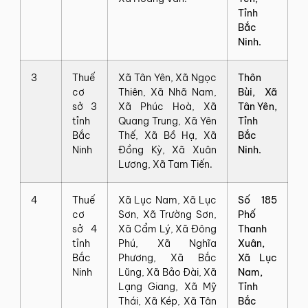
Tỉnh
Bắc
Ninh.
3
Thuế
Xã Tân Yên, Xã Ngọc
Thôn
cơ
Thiên, Xã Nhã Nam,
Bùi, Xã
sở 3
Xã Phúc Hoà, Xã
Tân Yên,
tỉnh
Quang Trung, Xã Yên
Tỉnh
Bắc
Thế, Xã Bồ Hạ, Xã
Bắc
Ninh
Đồng Kỳ, Xã Xuân
Ninh.
Lương, Xã Tam Tiến.
4
Thuế
Xã Lục Nam, Xã Lục
Số 185
cơ
Sơn, Xã Trường Sơn,
Phố
sở 4
Xã Cẩm Lý, Xã Đông
Thanh
tỉnh
Phú, Xã Nghĩa
Xuân,
Bắc
Phương, Xã Bắc
Xã Lục
Ninh
Lũng, Xã Bảo Đài, Xã
Nam,
Lạng Giang, Xã Mỹ
Tỉnh
Thái, Xã Kép, Xã Tân
Bắc