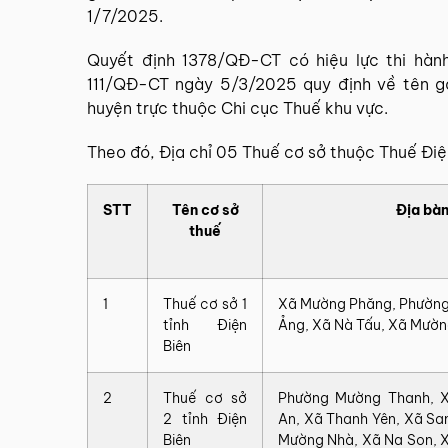
1/7/2025.
Quyết định 1378/QĐ-CT có hiệu lực thi hành
111/QĐ-CT ngày 5/3/2025 quy định về tên gọ
huyện trực thuộc Chi cục Thuế khu vực.
Theo đó, Địa chỉ 05 Thuế cơ sở thuộc Thuế Điệ
STT
Tên‍ cơ‍ sở‍
Địa‍ bàn‍
thuế‍
1
Thuế‍ cơ‍ sở‍ 1‍
Xã Mường Phăng, Phường 
tỉnh Điện
Ảng, Xã Nà Tấu, Xã Mườn
Biên
2
Thuế‍ cơ‍ sở‍
Phường Mường Thanh, X
2 tỉnh Điện
An, Xã Thanh Yên, Xã S
Biên
Mường Nhà, Xã Na Son, X