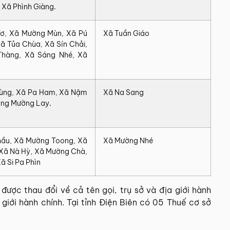
 Xã Phình Giàng.
Tơ, Xã Mường Mùn, Xã Pú
Xã Tuần Giáo
ã Tủa Chùa, Xã Sín Chải,
Thàng, Xã Sáng Nhé, Xã
ùng, Xã Pa Ham, Xã Nậm
Xã Na Sang
ờng Mường Lay.
hầu, Xã Mường Toong, Xã
Xã Mường Nhé
Xã Nà Hỳ, Xã Mường Chà,
ã Si Pa Phìn
được thau đổi về cả tên gọi, trụ sở và địa giới hành
giới hành chính. Tại tỉnh Điện Biên có 05 Thuế cơ sở