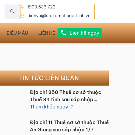
1900.633.722
dichvu@luattamphuocthinh.vn
Liên hệ ngay
BIỂU MẪU
LIÊN HỆ
TIN TỨC LIÊN QUAN
Địa chỉ 350 Thuế cơ sở thuộc
Thuế 34 tỉnh sau sáp nhập
1/7/2025
Tham khảo ngay
Địa chỉ 11 Thuế cơ sở thuộc Thuế
An Giang sau sáp nhập 1/7