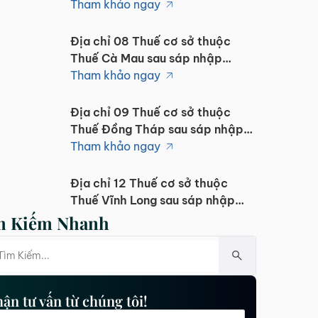
Tham khảo ngay
Địa chỉ 08 Thuế cơ sở thuộc
Thuế Cà Mau sau sáp nhập
1/7/2025
Tham khảo ngay
Địa chỉ 09 Thuế cơ sở thuộc
Thuế Đồng Tháp sau sáp nhập
1/7/2025
Tham khảo ngay
Địa chỉ 12 Thuế cơ sở thuộc
Thuế Vĩnh Long sau sáp nhập
1/7/2025
Tham khảo ngay
m Kiếm Nhanh
Địa chỉ 10 Thuế cơ sở thuộc
Thuế Tây Ninh sau sáp nhập
1/7/2025
Tham khảo ngay
ận tư vấn từ chúng tôi!