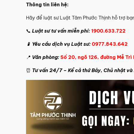
Thông tin
liên hệ
:
Hãy để
luật sư Luật Tâm Phước Thịnh
hỗ trợ bạ
📞
Luật sư tư vấn miễn phí:
1900.633.722
📱 Yêu cầu dịch vụ Luật sư:
0977.843.642
📍
Văn phòng:
Số 20, ngõ 126, đường Mễ Trì
⏰
Tư vấn 24/7 – Kể cả thứ Bảy, Chủ nhật và 