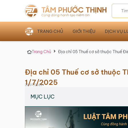
TRANG CHỦ
GIỚI THIỆU
DỊCH VỤ L
Trang Chủ
Địa chỉ 05 Thuế cơ sở thuộc Thuế Đi
Địa chỉ 05 Thuế cơ sở thuộc 
1/7/2025
•
22/07/2025
MỤC LỤC