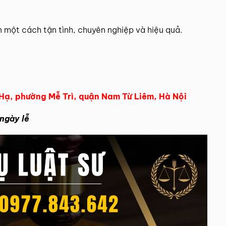
n một cách tận tình, chuyên nghiệp và hiệu quả.
 Hạ, phường Mễ Trì, quận Nam Từ Liêm, Hà Nội
ngày lễ