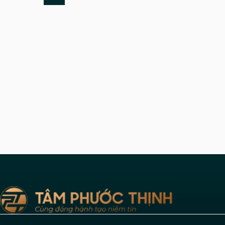
thửa nhà
Dịch vụ đính chính sổ đỏ nhanh
Luật sư
chóng, giá rẻ
đồng va
hà đất
Gặp khó khăn khi đính chính sổ đỏ? Dịch
Luật sư 
giải quyết
vụ của chúng tôi giúp bạn xử lý nhanh
hợp đồng
chóng, chính...
sản, xử lý
Tham khảo ngay
Tham k