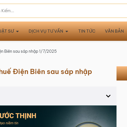
UẬT SƯ
DỊCH VỤ TƯ VẤN
TIN TỨC
VĂN BẢN
ện Biên sau sáp nhập 1/7/2025
Thuế Điện Biên sau sáp nhập