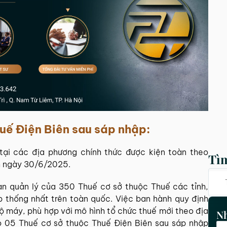
huế Điện Biên sau sáp nhập:
tại các địa phương chính thức được kiện toàn theo
Tì
h ngày 30/6/2025.
bàn quản lý của 350 Thuế cơ sở thuộc Thuế các tỉnh,
p thống nhất trên toàn quốc. Việc ban hành quy định
 máy, phù hợp với mô hình tổ chức thuế mới theo địa
Nh
 có 05 Thuế cơ sở thuộc Thuế Điện Biên sau sáp nhập