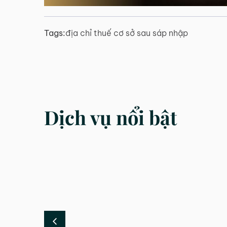
Tags:
địa chỉ thuế cơ sở sau sáp nhập
Dịch vụ nổi bật
DỊCH VỤ
DỊCH