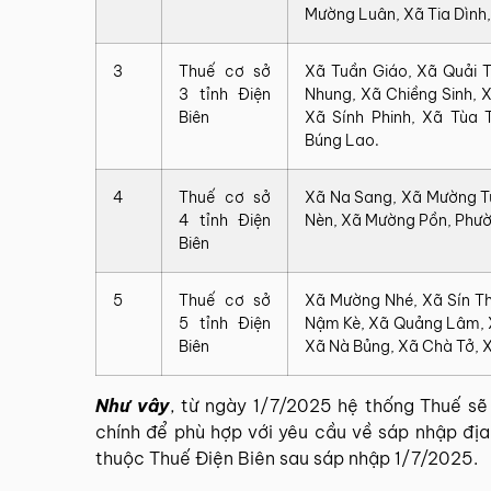
Mường Luân, Xã Tia Dình,
3
Thuế‍ cơ‍ sở‍
Xã Tuần Giáo, Xã Quải 
3 tỉnh Điện
Nhung, Xã Chiềng Sinh, X
Biên
Xã Sính Phinh, Xã Tùa 
Búng Lao.
4
Thuế‍ cơ‍ sở‍
Xã Na Sang, Xã Mường T
4 tỉnh Điện
Nèn, Xã Mường Pồn, Phư
Biên
5
Thuế‍ cơ‍ sở‍
Xã Mường Nhé, Xã Sín T
5 tỉnh Điện
Nậm Kè, Xã Quảng Lâm, 
Biên
Xã Nà Bủng, Xã Chà Tở, X
Như vây
, từ ngày 1/7/2025 hệ thống Thuế sẽ 
chính để phù hợp với yêu cầu về sáp nhập địa 
thuộc Thuế Điện Biên sau sáp nhập 1/7/2025.