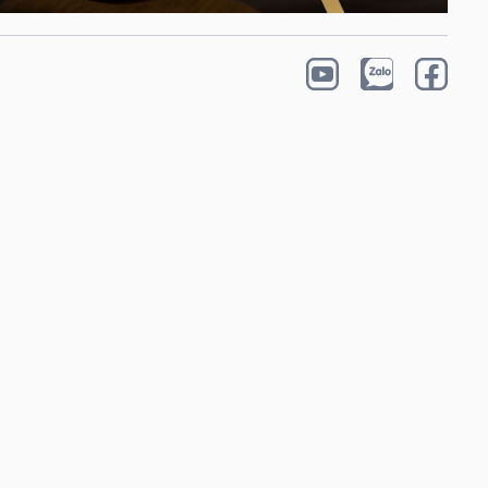
 VỤ
DỊCH VỤ