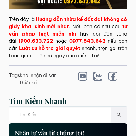
Trên đây là
Hướng dẫn thừa kế đất đai không có
giấy khai sinh mới nhất.
Nếu bạn có nhu cầu
tư
vấn pháp luật miễn phí
hãy gọi đến tổng
đài
1900.633.722
hoặc
0977.843.642
nếu bạn
cần
Luật sư hỗ trợ giải quyết
nhanh, trọn gói trên
toàn quốc. Liên hệ ngay cho chúng tôi!
Tags:
khai nhận di sản
thừa kế
Tìm Kiếm Nhanh
Nhận tư vấn từ chúng tôi!