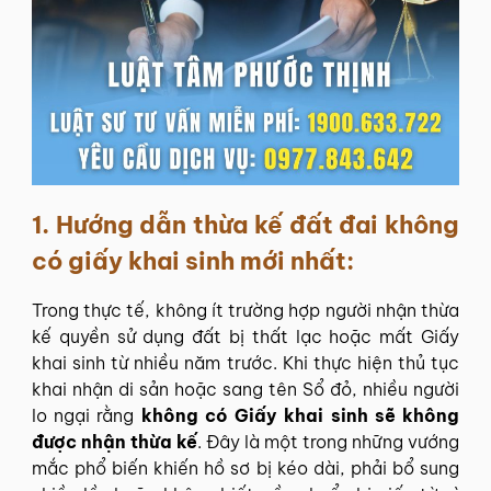
1.
Hướng dẫn thừa kế đất đai không
có giấy khai sinh mới nhất:
Trong thực tế, không ít trường hợp người nhận thừa
kế quyền sử dụng đất bị thất lạc hoặc mất Giấy
khai sinh từ nhiều năm trước. Khi thực hiện thủ tục
khai nhận di sản hoặc sang tên Sổ đỏ, nhiều người
lo ngại rằng
không có Giấy khai sinh sẽ không
được nhận thừa kế
. Đây là một trong những vướng
mắc phổ biến khiến hồ sơ bị kéo dài, phải bổ sung