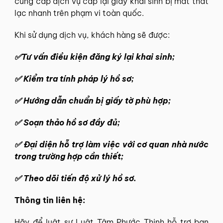
cung cấp dịch vụ cấp lại giấy khai sinh bị mất thất
lạc nhanh trên phạm vi toàn quốc.
Khi sử dụng dịch vụ, khách hàng sẽ được:
✅
Tư vấn điều kiện đăng ký lại khai sinh;
✅
Kiểm tra tính pháp lý hồ sơ;
✅
Hướng dẫn chuẩn bị giấy tờ phù hợp;
✅
Soạn thảo hồ sơ đầy đủ;
✅
Đại diện hỗ trợ làm việc với cơ quan nhà nước
trong trường hợp cần thiết;
✅
Theo dõi tiến độ xử lý hồ sơ.
Thông tin liên hệ:
Hãy để
luật sư Luật Tâm Phước Thịnh
hỗ trợ bạn