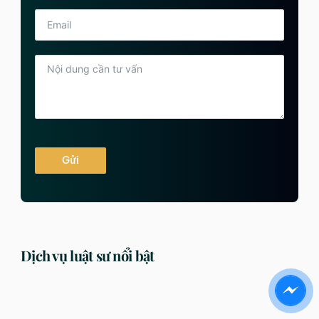
Gửi
Dịch vụ luật sư nổi bật
DỊCH VỤ
DỊCH VỤ