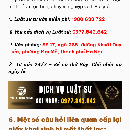
một cách tận tình, chuyên nghiệp và hiệu quả.
📞
Luật sư tư vấn miễn phí:
1900.633.722
📱 Yêu cầu dịch vụ Luật sư:
0977.843.642
📍
Văn phòng:
Số 17, ngõ 285, đường Khuất Duy
Tiến, phường Đại Mỗ, thành phố Hà Nội
⏰
Tư vấn 24/7 – Kể cả thứ Bảy, Chủ nhật và
ngày lễ
6. Một số câu hỏi liên quan cấp lại
giấy khai sinh bị mất thất lạc: