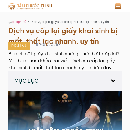
>
Trang Chủ
Dịch vụ cấp lại giấy khai sinh bị mất, thất lạc nhanh, uy tín
Dịch vụ cấp lại giấy khai sinh bị
mất, thất lạc nhanh, uy tín
18/05/2026
•
DỊCH VỤ
Bạn bị mất giấy khai sinh nhưng chưa biết cấp lại?
Mời bạn tham khảo bài viết: Dịch vụ cấp lại giấy
khai sinh bị mất thất lạc nhanh, uy tín dưới đây:
MỤC LỤC