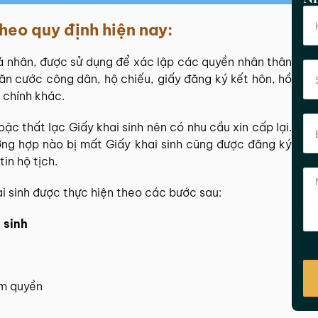
theo quy định hiện nay:
 cá nhân, được sử dụng để xác lập các quyền nhân thân
ăn cước công dân, hộ chiếu, giấy đăng ký kết hôn, hồ
 chính khác.
ặc thất lạc Giấy khai sinh nên có nhu cầu xin cấp lại.
ường hợp nào bị mất Giấy khai sinh cũng được đăng ký
tin hộ tịch.
ai sinh được thực hiện theo các bước sau:
 sinh
ẩm quyền