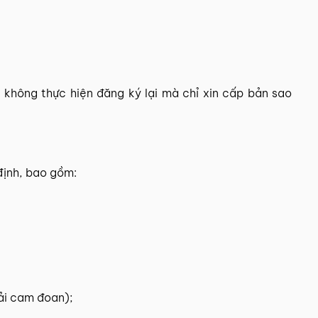
ì không thực hiện đăng ký lại mà chỉ xin cấp bản sao
định, bao gồm:
ải cam đoan);