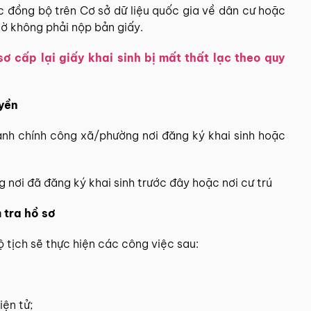
c đồng bộ trên Cơ sở dữ liệu quốc gia về dân cư hoặc
 tờ không phải nộp bản giấy.
sơ cấp lại giấy khai sinh bị mất thất lạc theo quy
uyền
ành chính công xã/phường nơi đăng ký khai sinh hoặc
 nơi đã đăng ký khai sinh trước đây hoặc nơi cư trú
 tra hồ sơ
ộ tịch sẽ thực hiện các công việc sau:
iện tử;