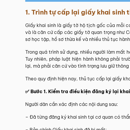
1.
Trình tự cấp lại giấy khai sinh 
Giấy khai sinh là giấy tờ hộ tịch gốc của mỗi
và là căn cứ cấp các giấy tờ quan trọng như C
sơ học tập, hồ sơ thừa kế và nhiều thủ tục hành
Trong quá trình sử dụng, nhiều người làm mất ho
Tuy nhiên, pháp luật hiện hành không phải tr
lại, mà phải căn cứ vào tình trạng lưu giữ thông 
Theo quy định hiện nay, thủ tục cấp lại giấy kh
✅ Bước 1. Kiểm tra điều kiện đăng ký lại khai
Người dân cần xác định các nội dung sau:
– Đã từng đăng ký khai sinh tại cơ quan có th
– Bản chính Giấy khai sinh đã bị mất;