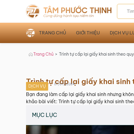
TRANG CHỦ
GIỚI THIỆU
DỊCH VỤ L
Trang Chủ
>
Trình tự cấp lại giấy khai sinh theo qu
Trình tự cấp lại giấy khai sinh
•
07/07/2026
DỊCH VỤ
Bạn đang làm cấp lại giấy khai sinh nhưng khô
khảo bài viết: Trình tự cấp lại giấy khai sinh th
MỤC LỤC