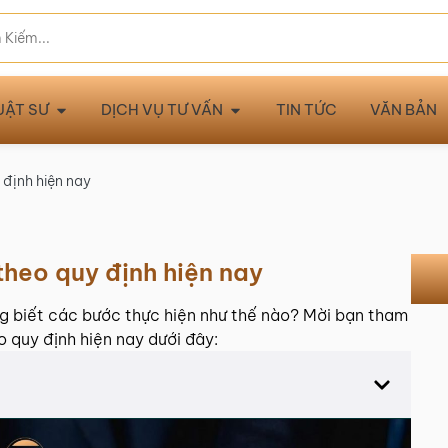
UẬT SƯ
DỊCH VỤ TƯ VẤN
TIN TỨC
VĂN BẢN
y định hiện nay
 theo quy định hiện nay
ng biết các bước thực hiện như thế nào? Mời bạn tham
eo quy định hiện nay dưới đây: