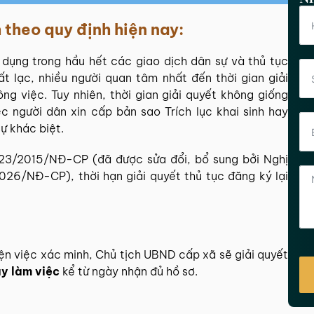
h theo quy định hiện nay:
ử dụng trong hầu hết các giao dịch dân sự và thủ tục
ất lạc, nhiều người quan tâm nhất đến thời gian giải
ng việc. Tuy nhiên, thời gian giải quyết không giống
c người dân xin cấp bản sao Trích lục khai sinh hay
sự khác biệt.
 123/2015/NĐ-CP (đã được sửa đổi, bổ sung bởi Nghị
26/NĐ-CP), thời hạn giải quyết thủ tục đăng ký lại
iện việc xác minh, Chủ tịch UBND cấp xã sẽ giải quyết
y làm việc
kể từ ngày nhận đủ hồ sơ.