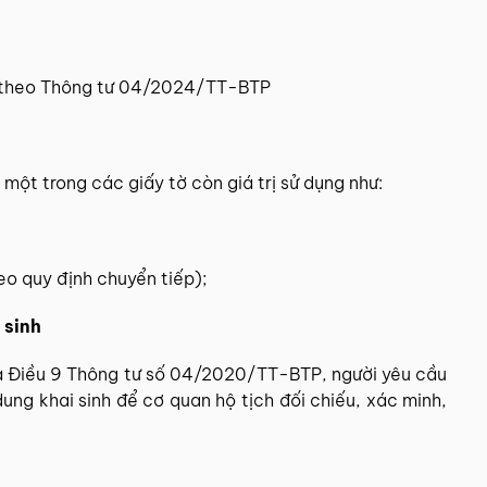
m theo Thông tư 04/2024/TT-BTP
một trong các giấy tờ còn giá trị sử dụng như:
eo quy định chuyển tiếp);
 sinh
 Điều 9 Thông tư số 04/2020/TT-BTP, người yêu cầu
ung khai sinh để cơ quan hộ tịch đối chiếu, xác minh,