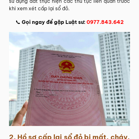
sử dụng đất thực hiện các thủ tục liên quan trước
khi xem xét cấp lại sổ đỏ.
📞
Gọi ngay để gặp Luật sư:
0977.843.642
2.
Hồ sơ cấp lại sổ đỏ bị mất, cháy,