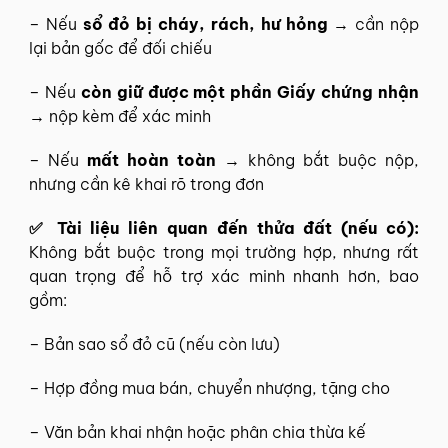
– Nếu
sổ đỏ bị cháy, rách, hư hỏng
→ cần nộp
lại bản gốc để đối chiếu
– Nếu
còn giữ được một phần Giấy chứng nhận
→ nộp kèm để xác minh
– Nếu
mất hoàn toàn
→ không bắt buộc nộp,
nhưng cần kê khai rõ trong đơn
✅ Tài liệu liên quan đến thửa đất (nếu có):
Không bắt buộc trong mọi trường hợp, nhưng rất
quan trọng để hỗ trợ xác minh nhanh hơn, bao
gồm:
– Bản sao sổ đỏ cũ (nếu còn lưu)
– Hợp đồng mua bán, chuyển nhượng, tặng cho
– Văn bản khai nhận hoặc phân chia thừa kế