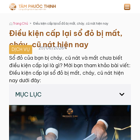
>
Trang Chủ
Điều kiện cấp lại sổ đỏ bị mất, cháy, cũ nát hiện nay
Điều kiện cấp lại sổ đỏ bị mất,
cháy, cũ nát hiện nay
25/06/2026
•
DỊCH VỤ
Sổ đỏ của bạn bị cháy, cũ nát và mất chưa biết
điều kiện cấp lại là gì? Mời bạn tham khảo bài viết:
Điều kiện cấp lại sổ đỏ bị mất, cháy, cũ nát hiện
nay dưới đây:
MỤC LỤC