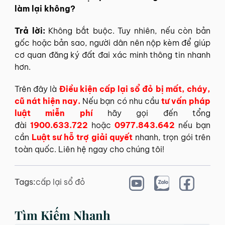
làm lại không?
Trả lời:
Không bắt buộc. Tuy nhiên, nếu còn bản
gốc hoặc bản sao, người dân nên nộp kèm để giúp
cơ quan đăng ký đất đai xác minh thông tin nhanh
hơn.
Trên đây là
Điều kiện cấp lại sổ đỏ bị mất, cháy,
cũ nát hiện nay.
Nếu bạn có nhu cầu
tư vấn pháp
luật miễn phí
hãy gọi đến tổng
đài
1900.633.722
hoặc
0977.843.642
nếu bạn
cần
Luật sư hỗ trợ giải quyết
nhanh, trọn gói trên
toàn quốc. Liên hệ ngay cho chúng tôi!
Tags:
cấp lại sổ đỏ
Tìm Kiếm Nhanh