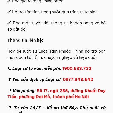
✅
Báo giá rõ ràng, minh bạch.
✅
Hỗ trợ tận tình trong suốt quá trình thực hiện.
✅
Bảo mật tuyệt đối thông tin khách hàng và hồ
sơ đất đai.
Thông tin liên hệ:
Hãy để
luật sư Luật Tâm Phước Thịnh
hỗ trợ bạn
một cách tận tình, chuyên nghiệp và hiệu quả.
📞
Luật sư tư vấn miễn phí:
1900.633.722
📱 Yêu cầu dịch vụ Luật sư:
0977.843.642
📍
Văn phòng:
Số 17, ngõ 285, đường Khuất Duy
Tiến, phường Đại Mỗ, thành phố Hà Nội
⏰
Tư vấn 24/7 – Kể cả thứ Bảy, Chủ nhật và