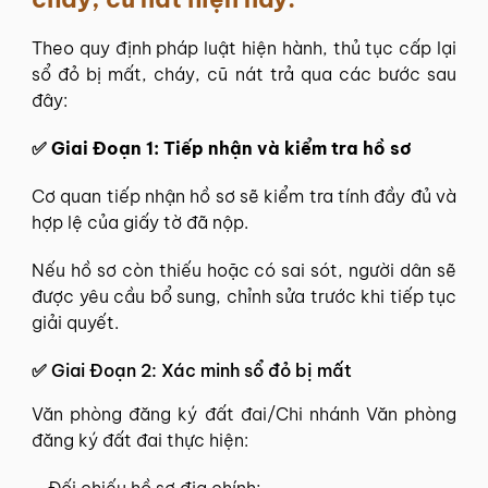
Theo quy định pháp luật hiện hành, thủ tục cấp lại
sổ đỏ bị mất, cháy, cũ nát trả qua các bước sau
đây:
✅ Giai Đoạn 1: Tiếp nhận và kiểm tra hồ sơ
Cơ quan tiếp nhận hồ sơ sẽ kiểm tra tính đầy đủ và
hợp lệ của giấy tờ đã nộp.
Nếu hồ sơ còn thiếu hoặc có sai sót, người dân sẽ
được yêu cầu bổ sung, chỉnh sửa trước khi tiếp tục
giải quyết.
✅
Giai Đoạn 2: Xác minh sổ đỏ bị mất
Văn phòng đăng ký đất đai/Chi nhánh Văn phòng
đăng ký đất đai thực hiện:
– Đối chiếu hồ sơ địa chính;