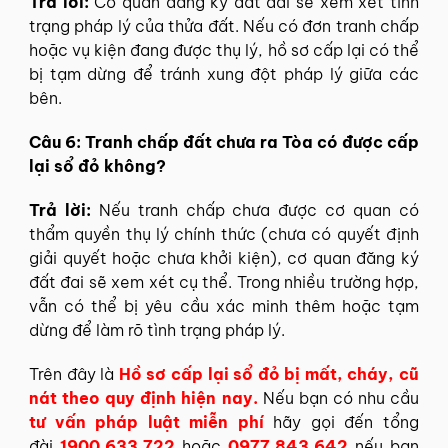
Trả lời:
Cơ quan đăng ký đất đai sẽ xem xét tình
trạng pháp lý của thửa đất. Nếu có đơn tranh chấp
hoặc vụ kiện đang được thụ lý, hồ sơ cấp lại có thể
bị tạm dừng để tránh xung đột pháp lý giữa các
bên.
Câu 6: Tranh chấp đất chưa ra Tòa có được cấp
lại sổ đỏ không?
Trả lời:
Nếu tranh chấp chưa được cơ quan có
thẩm quyền thụ lý chính thức (chưa có quyết định
giải quyết hoặc chưa khởi kiện), cơ quan đăng ký
đất đai sẽ xem xét cụ thể. Trong nhiều trường hợp,
vẫn có thể bị yêu cầu xác minh thêm hoặc tạm
dừng để làm rõ tình trạng pháp lý.
Trên đây là
Hồ sơ cấp lại sổ đỏ bị mất, cháy, cũ
nát theo quy định hiện nay.
Nếu bạn có nhu cầu
tư vấn pháp luật miễn phí
hãy gọi đến tổng
đài
1900.633.722
hoặc
0977.843.642
nếu bạn