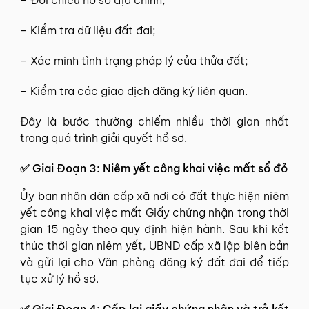
– Kiểm tra dữ liệu đất đai;
– Xác minh tình trạng pháp lý của thửa đất;
– Kiểm tra các giao dịch đăng ký liên quan.
Đây là bước thường chiếm nhiều thời gian nhất
trong quá trình giải quyết hồ sơ.
✅
Giai Đoạn 3: Niêm yết công khai việc mất sổ đỏ
Ủy ban nhân dân cấp xã nơi có đất thực hiện niêm
yết công khai việc mất Giấy chứng nhận trong thời
gian 15 ngày theo quy định hiện hành. Sau khi kết
thúc thời gian niêm yết, UBND cấp xã lập biên bản
và gửi lại cho Văn phòng đăng ký đất đai để tiếp
tục xử lý hồ sơ.
✅
Giai Đoạn 4: Cấp lại giấy chứng nhận và trả kết