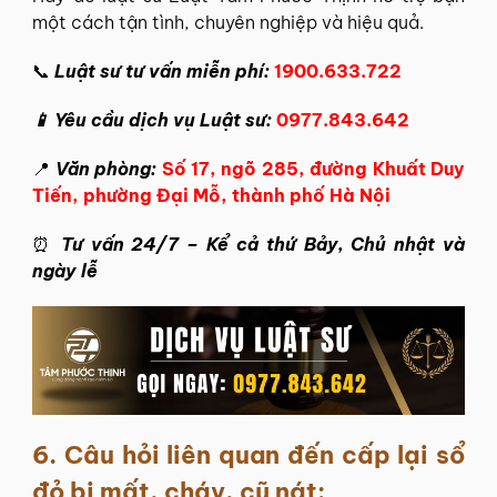
một cách tận tình, chuyên nghiệp và hiệu quả.
📞
Luật sư tư vấn miễn phí:
1900.633.722
📱 Yêu cầu dịch vụ Luật sư:
0977.843.642
📍
Văn phòng:
Số 17, ngõ 285, đường Khuất Duy
Tiến, phường Đại Mỗ, thành phố Hà Nội
⏰
Tư vấn 24/7 – Kể cả thứ Bảy, Chủ nhật và
ngày lễ
6.
Câu hỏi liên quan đến cấp lại sổ
đỏ bị mất, cháy, cũ nát: