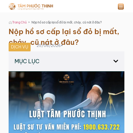
>
Trang Chủ
Nộp hồ sơ cấp lại sổ đỏ bị mất, cháy, cũ nát ở đâu?
Nộp hồ sơ cấp lại sổ đỏ bị mất,
cháy, cũ nát ở đâu?
25/06/2026
•
DỊCH VỤ
MỤC LỤC