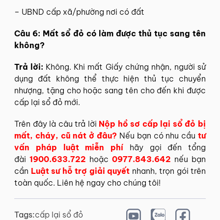
– UBND cấp xã/phường nơi có đất
Câu 6: Mất sổ đỏ có làm được thủ tục sang tên
không?
Trả lời:
Không. Khi mất Giấy chứng nhận, người sử
dụng đất không thể thực hiện thủ tục chuyển
nhượng, tặng cho hoặc sang tên cho đến khi được
cấp lại sổ đỏ mới.
Trên đây là câu trả lời
Nộp hồ sơ cấp lại sổ đỏ bị
mất, cháy, cũ nát ở đâu?
Nếu bạn có nhu cầu
tư
vấn pháp luật miễn phí
hãy gọi đến tổng
đài
1900.633.722
hoặc
0977.843.642
nếu bạn
cần
Luật sư hỗ trợ giải quyết
nhanh, trọn gói trên
toàn quốc. Liên hệ ngay cho chúng tôi!
Tags:
cấp lại sổ đỏ