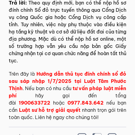
Trả lời:
Theo quy định mới, bạn có thể nộp hồ sơ
đính chính Sổ đỏ trực tuyến thông qua Cổng Dịch
vụ công Quốc gia hoặc Cổng Dịch vụ công cấp
tỉnh. Tuy nhiên, việc này phụ thuộc vào điều kiện
hạ tầng kỹ thuật và cơ sở dữ liệu đất đai của từng
địa phương. Mặc dù có thể nộp hồ sơ online, một
số trường hợp vẫn yêu cầu nộp bản gốc Giấy
chứng nhận tại cơ quan chức năng để hoàn tất thủ
tục.
Trên đây là
Hướng dẫn thủ tục đính chính sổ đỏ
sau sáp nhập 1/7/2025 tại Luật Tâm Phước
Thịnh
. Nếu bạn có nhu cầu
tư vấn pháp luật miễn
phí
hãy gọi đến tổng
đài
1900633722
hoặc
0977.843.642
nếu bạn
cần
Luật sư hỗ trợ giải quyết
nhanh trọn gói trên
toàn quốc. Liên hệ ngay cho chúng tôi!