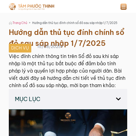
>
Trang Chủ
Hướng dẫn thủ tục đính chính sổ đỏ sau sáp nhập 1/7/2025
Hướng dẫn thủ tục đính chính sổ
đỏ sau sáp nhập 1/7/2025
15/08/2025
•
DỊCH VỤ
Việc đính chính thông tin trên Sổ đỏ sau khi sáp
nhập là một thủ tục bắt buộc để đảm bảo tính
pháp lý và quyền lợi hợp pháp của người dân. Bài
viết dưới đây sẽ hướng dẫn chi tiết về thủ tục đính
chính sổ đỏ sau sáp nhập, mời bạn tham khảo:
MỤC LỤC