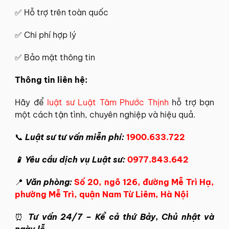
✅ Hỗ trợ trên toàn quốc
✅ Chi phí hợp lý
✅ Bảo mật thông tin
Thông tin liên hệ:
Hãy để
luật sư Luật Tâm Phước Thịnh
hỗ trợ bạn
một cách tận tình, chuyên nghiệp và hiệu quả.
📞
Luật sư tư vấn miễn phí:
1900.633.722
📱 Yêu cầu dịch vụ Luật sư:
0977.843.642
📍
Văn phòng:
Số 20, ngõ 126, đường Mễ Trì Hạ,
phường Mễ Trì, quận Nam Từ Liêm, Hà Nội
⏰
Tư vấn 24/7 – Kể cả thứ Bảy, Chủ nhật và
ngày lễ