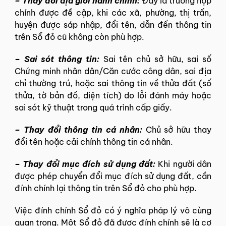
–
Thay đổi địa giới hành chính:
Đây là trường hợp
chính được đề cập, khi các xã, phường, thị trấn,
huyện được sáp nhập, đổi tên, dẫn đến thông tin
trên Sổ đỏ cũ không còn phù hợp.
–
Sai sót thông tin:
Sai tên chủ sở hữu, sai số
Chứng minh nhân dân/Căn cước công dân, sai địa
chỉ thường trú, hoặc sai thông tin về thửa đất (số
thửa, tờ bản đồ, diện tích) do lỗi đánh máy hoặc
sai sót kỹ thuật trong quá trình cấp giấy.
–
Thay đổi thông tin cá nhân:
Chủ sở hữu thay
đổi tên hoặc cải chính thông tin cá nhân.
–
Thay đổi mục đích sử dụng đất:
Khi người dân
được phép chuyển đổi mục đích sử dụng đất, cần
đính chính lại thông tin trên Sổ đỏ cho phù hợp.
Việc đính chính Sổ đỏ có ý nghĩa pháp lý vô cùng
quan trọng. Một Sổ đỏ đã được đính chính sẽ là cơ