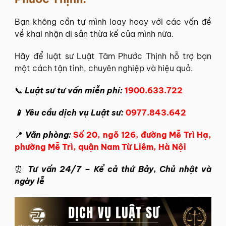
Bạn không cần tự mình loay hoay với các vấn đề
về khai nhận di sản thừa kế của mình nữa.
Hãy để
luật sư Luật Tâm Phước Thịnh
hỗ trợ bạn
một cách tận tình, chuyên nghiệp và hiệu quả.
📞
Luật sư tư vấn miễn phí:
1900.633.722
📱
Yêu cầu dịch vụ Luật sư:
0977.843.642
📍
Văn phòng:
Số 20, ngõ 126, đường Mễ Trì Hạ,
phường Mễ Trì, quận Nam Từ Liêm, Hà Nội
⏰
Tư vấn 24/7 – Kể cả thứ Bảy, Chủ nhật và
ngày lễ