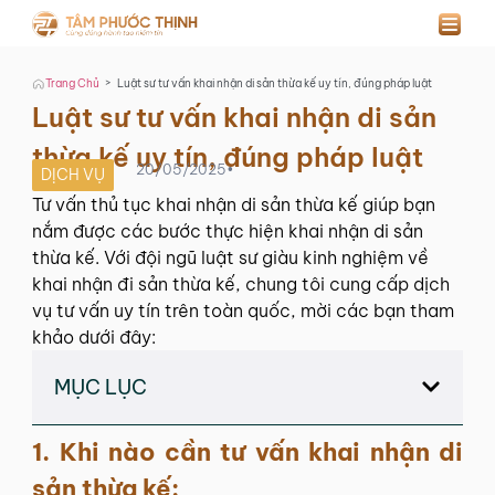
>
Trang Chủ
Luật sư tư vấn khai nhận di sản thừa kế uy tín, đúng pháp luật
Luật sư tư vấn khai nhận di sản
thừa kế uy tín, đúng pháp luật
20/05/2025
•
DỊCH VỤ
Tư vấn thủ tục khai nhận di sản thừa kế giúp bạn
nắm được các bước thực hiện khai nhận di sản
thừa kế. Với đội ngũ luật sư giàu kinh nghiệm về
khai nhận đi sản thừa kế, chung tôi cung cấp dịch
vụ tư vấn uy tín trên toàn quốc, mời các bạn tham
khảo dưới đây:
MỤC LỤC
1.
Khi nào cần tư vấn khai nhận di
sản thừa kế: