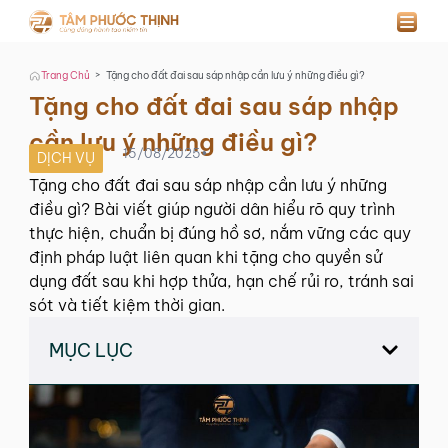
>
Trang Chủ
Tặng cho đất đai sau sáp nhập cần lưu ý những điều gì?
Tặng cho đất đai sau sáp nhập
cần lưu ý những điều gì?
15/08/2025
•
DỊCH VỤ
Tặng cho đất đai sau sáp nhập cần lưu ý những
điều gì? Bài viết giúp người dân hiểu rõ quy trình
thực hiện, chuẩn bị đúng hồ sơ, nắm vững các quy
định pháp luật liên quan khi tặng cho quyền sử
dụng đất sau khi hợp thửa, hạn chế rủi ro, tránh sai
sót và tiết kiệm thời gian.
MỤC LỤC