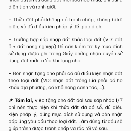
diện tích và ranh giới.
– Thửa đất phải không có tranh chấp, không bị kê
biên, và đủ điều kiện pháp lý để giao dịch.
– Trường hợp sáp nhập đất khác loại đất (VD: đất
ở + đất nông nghiệp) thì cần kiểm tra kỹ mục đích
sử dụng được ghi trong Giấy chứng nhận quyền sử
dụng đất mới trước khi tặng cho.
– Bên nhận tặng cho phải có đủ điều kiện nhận đất
theo loại đất (VD: nhận đất trồng lúa phải có hộ
khẩu địa phương, có khả năng canh tác,…).
📌 Tóm lại,
việc tặng cho đất đai sau sáp nhập 1/7
chỉ nên thực hiện khi thửa đất đã có sổ, đủ điều
kiện pháp lý, đúng mục đích sử dụng và bên nhận
đáp ứng yêu cầu theo loại đất. Làm đúng từ đầu sẽ
giúp tránh được tranh chấp và rắc rối về sau.