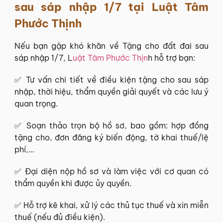
sau sáp nhập 1/7 tại
Luật Tâm
Phước Thịnh
Nếu bạn gặp khó khăn về Tặng cho đất đai sau
sáp nhập 1/7, L
uật Tâm Phước Thịn
h hỗ trợ bạn:
✅ Tư vấn chi tiết về điều kiện tặng cho sau sáp
nhập, thời hiệu, thẩm quyền giải quyết và các lưu ý
quan trọng.
✅ Soạn thảo trọn bộ hồ sơ, bao gồm: hợp đồng
tặng cho, đơn đăng ký biến động, tờ khai thuế/lệ
phí,…
✅ Đại diện nộp hồ sơ và làm việc với cơ quan có
thẩm quyền khi được ủy quyền.
✅ Hỗ trợ kê khai, xử lý các thủ tục thuế và xin miễn
thuế (nếu đủ điều kiện).