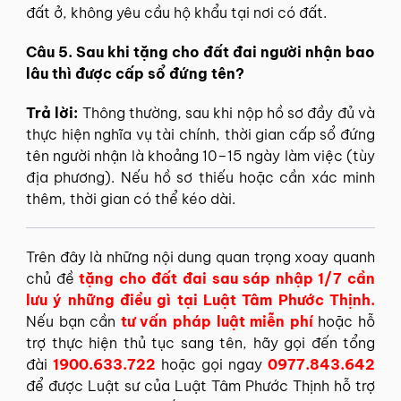
đất ở, không yêu cầu hộ khẩu tại nơi có đất.
Câu 5. Sau khi tặng cho đất đai người nhận bao
lâu thì được cấp sổ đứng tên?
Trả lời:
Thông thường, sau khi nộp hồ sơ đầy đủ và
thực hiện nghĩa vụ tài chính, thời gian cấp sổ đứng
tên người nhận là khoảng 10–15 ngày làm việc (tùy
địa phương). Nếu hồ sơ thiếu hoặc cần xác minh
thêm, thời gian có thể kéo dài.
Trên đây là những nội dung quan trọng xoay quanh
chủ đề
tặng cho đất đai sau sáp nhập 1/7 cần
lưu ý những điều gì
tại Luật Tâm Phước Thịnh
.
Nếu bạn cần
tư vấn pháp luật miễn phí
hoặc hỗ
trợ thực hiện thủ tục sang tên, hãy gọi đến tổng
đài
1900.633.722
hoặc gọi ngay
0977.843.642
để được Luật sư của Luật Tâm Phước Thịnh hỗ trợ